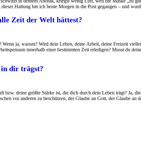
 schwitzt in deinem Anorak, kriegst wenig Luft, weil die Maske „zu gut
it dieser Haltung bin ich heute Morgen in die Post gegangen – und wurd
lle Zeit der Welt hättest?
? Wenn ja, warum? Wird dein Leben, deine Arbeit, deine Freizeit viell
 Arbeitspensum innerhalb einer bestimmten Zeit erledigen? Musst du de
in dir trägst?
t bzw. deine größte Stärke ist, die dich durch dein Leben trägt? Ja, die
nschen vor anderen zu beschützen, der Glaube an Gott, der Glaube an 