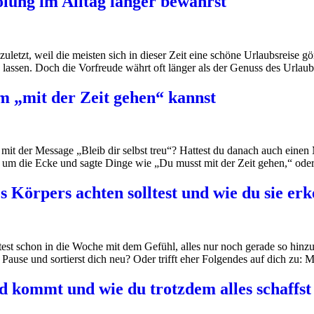
olung im Alltag länger bewahrst
 zuletzt, weil die meisten sich in dieser Zeit eine schöne Urlaubsreis
u lassen. Doch die Vorfreude währt oft länger als der Genuss des Urlau
em „mit der Zeit gehen“ kannst
it der Message „Bleib dir selbst treu“? Hattest du danach auch einen M
 um die Ecke und sagte Dinge wie „Du musst mit der Zeit gehen,“ ode
Körpers achten solltest und wie du sie erk
tartest schon in die Woche mit dem Gefühl, alles nur noch gerade so 
Pause und sortierst dich neu? Oder trifft eher Folgendes auf dich zu: 
 kommt und wie du trotzdem alles schaffst