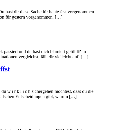
u hast dir diese Sache für heute fest vorgenommen.
 schon für gestern vorgenommen. […]
passiert und du hast dich blamiert gefühlt? In
onen vergleichst, fällt dir vielleicht auf, […]
ffst
 w i r k l i c h sichergehen möchtest, dass du die
e falschen Entscheidungen gibt, warum […]