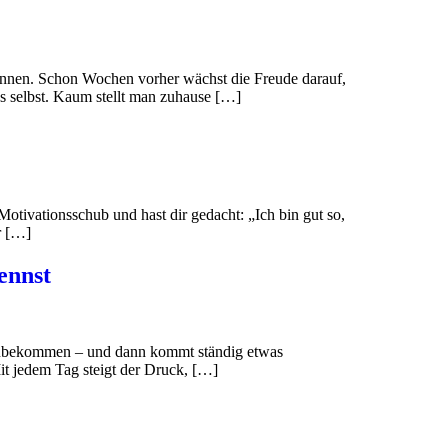
e gönnen. Schon Wochen vorher wächst die Freude darauf,
bs selbst. Kaum stellt man zuhause […]
otivationsschub und hast dir gedacht: „Ich bin gut so,
r […]
ennst
hinzubekommen – und dann kommt ständig etwas
Mit jedem Tag steigt der Druck, […]