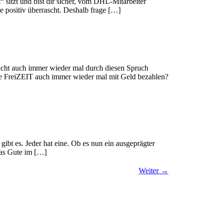
“ sitzt und bist dir sicher, vom DHL-Mitarbeiter
e positiv überrascht. Deshalb frage […]
eicht auch immer wieder mal durch diesen Spruch
ine FreiZEIT auch immer wieder mal mit Geld bezahlen?
 gibt es. Jeder hat eine. Ob es nun ein ausgeprägter
das Gute im […]
Weiter
→