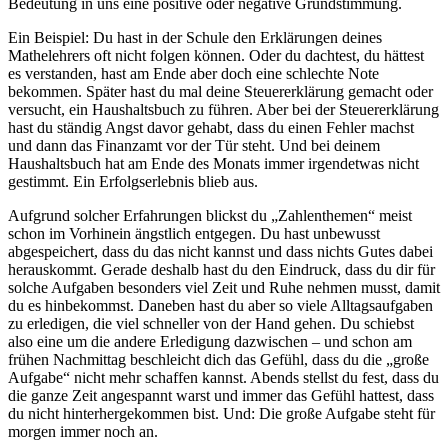
Bedeutung in uns eine positive oder negative Grundstimmung.
Ein Beispiel: Du hast in der Schule den Erklärungen deines
Mathelehrers oft nicht folgen können. Oder du dachtest, du hättest
es verstanden, hast am Ende aber doch eine schlechte Note
bekommen. Später hast du mal deine Steuererklärung gemacht oder
versucht, ein Haushaltsbuch zu führen. Aber bei der Steuererklärung
hast du ständig Angst davor gehabt, dass du einen Fehler machst
und dann das Finanzamt vor der Tür steht. Und bei deinem
Haushaltsbuch hat am Ende des Monats immer irgendetwas nicht
gestimmt. Ein Erfolgserlebnis blieb aus.
Aufgrund solcher Erfahrungen blickst du „Zahlenthemen“ meist
schon im Vorhinein ängstlich entgegen. Du hast unbewusst
abgespeichert, dass du das nicht kannst und dass nichts Gutes dabei
herauskommt. Gerade deshalb hast du den Eindruck, dass du dir für
solche Aufgaben besonders viel Zeit und Ruhe nehmen musst, damit
du es hinbekommst. Daneben hast du aber so viele Alltagsaufgaben
zu erledigen, die viel schneller von der Hand gehen. Du schiebst
also eine um die andere Erledigung dazwischen – und schon am
frühen Nachmittag beschleicht dich das Gefühl, dass du die „große
Aufgabe“ nicht mehr schaffen kannst. Abends stellst du fest, dass du
die ganze Zeit angespannt warst und immer das Gefühl hattest, dass
du nicht hinterhergekommen bist. Und: Die große Aufgabe steht für
morgen immer noch an.