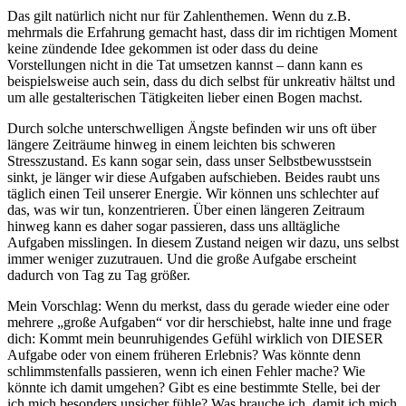
Das gilt natürlich nicht nur für Zahlenthemen. Wenn du z.B.
mehrmals die Erfahrung gemacht hast, dass dir im richtigen Moment
keine zündende Idee gekommen ist oder dass du deine
Vorstellungen nicht in die Tat umsetzen kannst – dann kann es
beispielsweise auch sein, dass du dich selbst für unkreativ hältst und
um alle gestalterischen Tätigkeiten lieber einen Bogen machst.
Durch solche unterschwelligen Ängste befinden wir uns oft über
längere Zeiträume hinweg in einem leichten bis schweren
Stresszustand. Es kann sogar sein, dass unser Selbstbewusstsein
sinkt, je länger wir diese Aufgaben aufschieben. Beides raubt uns
täglich einen Teil unserer Energie. Wir können uns schlechter auf
das, was wir tun, konzentrieren. Über einen längeren Zeitraum
hinweg kann es daher sogar passieren, dass uns alltägliche
Aufgaben misslingen. In diesem Zustand neigen wir dazu, uns selbst
immer weniger zuzutrauen. Und die große Aufgabe erscheint
dadurch von Tag zu Tag größer.
Mein Vorschlag: Wenn du merkst, dass du gerade wieder eine oder
mehrere „große Aufgaben“ vor dir herschiebst, halte inne und frage
dich: Kommt mein beunruhigendes Gefühl wirklich von DIESER
Aufgabe oder von einem früheren Erlebnis? Was könnte denn
schlimmstenfalls passieren, wenn ich einen Fehler mache? Wie
könnte ich damit umgehen? Gibt es eine bestimmte Stelle, bei der
ich mich besonders unsicher fühle? Was brauche ich, damit ich mich