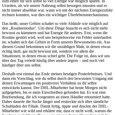
zum einen für sich selbst so viel Energie wie möglich sparen. In
Urzeiten, als wir unsere Nahrung selbst besorgen mussten und es
nicht immer absehbar war, wann wir mit der nächsten Energiezufuhr
rechnen konnten, war dies ein wichtiger Überlebensmechanismus.
Das heißt, unser Gehirn schaltet so viele Abläufe wie möglich auf
den „Routinemodus“. Um diese Dinge braucht es sich nicht mehr
bewusst zu kümmern und hat Energie für anderes. Erst, wenn die
Routine gestört wird, weil uns beispielsweise ein Fehler unterlaufen
ist, schaltet sich das Gehirn in Form unseres Bewusstseins ein. Aus
diesem Grund bekommen wir die unzähligen Male, in denen etwas
richtig läuft, gar nicht bewusst mit, sondern vor allem die
Situationen, in denen etwas schief geht. Die Folge ist, dass wir uns
über den Tag verteilt häufig über andere ärgern – und noch viel
häufiger über uns selbst.
Deshalb erst einmal das Ende meines heutigen Posterlebnisses. Und
dann ein Vorschlag, wie du selbst durch den bewussten Umgang mit
deinen Erwartungen ein positiveres Verhältnis zu dir selbst
entwickeln kannst. Der DHL-Mitarbeiter hat heute Morgen nicht
aufgegeben, bis er mein Einschreiben gefunden hat. Es war eine
Briefsendung, die ich vorgestern an einen Händler retourniert hatte.
Daher dauerte die Suche länger und erstreckte sich über sämtliche
Schubladen der Filiale. Damit fertig, tippte und druckte der DHL-
Mitarbeiter wie wild und erklärte mir, dass er nicht weiß, warum die