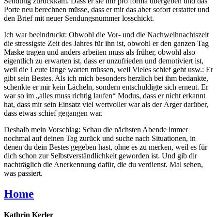
Sendung zurückkam. Dass er sie mir pro forma übergeben und das
Porte neu berechnen müsse, dass er mir das aber sofort erstattet und
den Brief mit neuer Sendungsnummer losschickt.
Ich war beeindruckt: Obwohl die Vor- und die Nachweihnachtszeit
die stressigste Zeit des Jahres für ihn ist, obwohl er den ganzen Tag
Maske tragen und anders arbeiten muss als früher, obwohl also
eigentlich zu erwarten ist, dass er unzufrieden und demotiviert ist,
weil die Leute lange warten müssen, weil Vieles schief geht usw.: Er
gibt sein Bestes. Als ich mich besonders herzlich bei ihm bedankte,
schenkte er mir kein Lächeln, sondern entschuldigte sich erneut. Er
war so im „alles muss richtig laufen“ Modus, dass er nicht erkannt
hat, dass mir sein Einsatz viel wertvoller war als der Ärger darüber,
dass etwas schief gegangen war.
Deshalb mein Vorschlag: Schau die nächsten Abende immer
nochmal auf deinen Tag zurück und suche nach Situationen, in
denen du dein Bestes gegeben hast, ohne es zu merken, weil es für
dich schon zur Selbstverständlichkeit geworden ist. Und gib dir
nachträglich die Anerkennung dafür, die du verdienst. Mal sehen,
was passiert.
Home
Kathrin Kerler