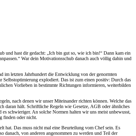
b und hast dir gedacht: „Ich bin gut so, wie ich bin!“ Dann kam ein
anpassen.“ War dein Motivationsschub danach auch völlig dahin und
rend im letzten Jahrhundert die Entwicklung von der genormten
r Selbstoptimierung explodiert. Das ist zum einen positiv: Durch das
önlichen Vorlieben in bestimmte Richtungen informieren, weiterbilden
ln, nach denen wir unser Miteinander richten können. Welche das
ich daran hält. Schriftliche Regeln wie Gesetze, AGB oder ähnliches
 es schwieriger. An solche Normen halten wir uns meist unbewusst,
 finden oder nicht.
elt hat. Das muss nicht mal eine Beurteilung vom Chef sein. Es
nauso danach, von anderen angenommen zu werden und Teil der