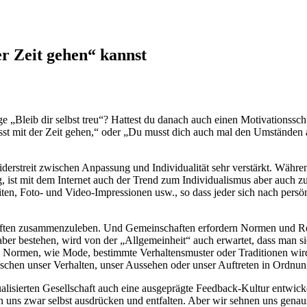
er Zeit gehen“ kannst
„Bleib dir selbst treu“? Hattest du danach auch einen Motivationsschu
st mit der Zeit gehen,“ oder „Du musst dich auch mal den Umständen 
 Widerstreit zwischen Anpassung und Individualität sehr verstärkt. Wäh
g, ist mit dem Internet auch der Trend zum Individualismus aber auch zu
eiten, Foto- und Video-Impressionen usw., so dass jeder sich nach pers
ften zusammenzuleben. Und Gemeinschaften erfordern Normen und Rege
n aber bestehen, wird von der „Allgemeinheit“ auch erwartet, dass man s
n Normen, wie Mode, bestimmte Verhaltensmuster oder Traditionen wird
hen unser Verhalten, unser Aussehen oder unser Auftreten in Ordnung
dualisierten Gesellschaft auch eine ausgeprägte Feedback-Kultur entwick
llen uns zwar selbst ausdrücken und entfalten. Aber wir sehnen uns ge