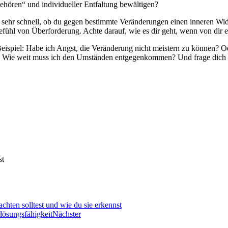
gehören“ und individueller Entfaltung bewältigen?
l sehr schnell, ob du gegen bestimmte Veränderungen einen inneren Wide
efühl von Überforderung. Achte darauf, wie es dir geht, wenn von dir e
spiel: Habe ich Angst, die Veränderung nicht meistern zu können? Oder
n: Wie weit muss ich den Umständen entgegenkommen? Und frage dich da
st
hten solltest und wie du sie erkennst
lösungsfähigkeit
Nächster