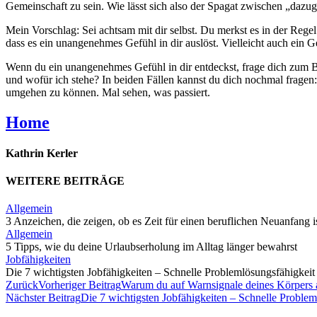
Gemeinschaft zu sein. Wie lässt sich also der Spagat zwischen „dazu
Mein Vorschlag: Sei achtsam mit dir selbst. Du merkst es in der Rege
dass es ein unangenehmes Gefühl in dir auslöst. Vielleicht auch ein G
Wenn du ein unangenehmes Gefühl in dir entdeckst, frage dich zum Bei
und wofür ich stehe? In beiden Fällen kannst du dich nochmal frage
umgehen zu können. Mal sehen, was passiert.
Home
Kathrin Kerler
WEITERE BEITRÄGE
Allgemein
3 Anzeichen, die zeigen, ob es Zeit für einen beruflichen Neuanfang i
Allgemein
5 Tipps, wie du deine Urlaubserholung im Alltag länger bewahrst
Jobfähigkeiten
Die 7 wichtigsten Jobfähigkeiten – Schnelle Problemlösungsfähigkeit
Zurück
Vorheriger Beitrag
Warum du auf Warnsignale deines Körpers ac
Nächster Beitrag
Die 7 wichtigsten Jobfähigkeiten – Schnelle Problem