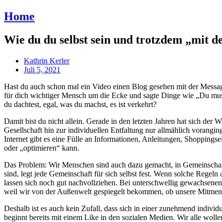
Home
Wie du du selbst sein und trotzdem „mit d
Kathrin Kerler
Juli 5, 2021
Hast du auch schon mal ein Video einen Blog gesehen mit der Message 
für dich wichtiger Mensch um die Ecke und sagte Dinge wie „Du mus
du dachtest, egal, was du machst, es ist verkehrt?
Damit bist du nicht allein. Gerade in den letzten Jahren hat sich der
Gesellschaft hin zur individuellen Entfaltung nur allmählich vorangin
Internet gibt es eine Fülle an Informationen, Anleitungen, Shoppings
oder „optimieren“ kann.
Das Problem: Wir Menschen sind auch dazu gemacht, in Gemeinscha
sind, legt jede Gemeinschaft für sich selbst fest. Wenn solche Regel
lassen sich noch gut nachvollziehen. Bei unterschwellig gewachsene
weil wir von der Außenwelt gespiegelt bekommen, ob unsere Mitmensc
Deshalb ist es auch kein Zufall, dass sich in einer zunehmend indivi
beginnt bereits mit einem Like in den sozialen Medien. Wir alle wo